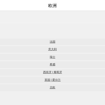
欧洲
法国
意大利
瑞士
希腊
西班牙 | 葡萄牙
英国 | 爱尔兰
北欧