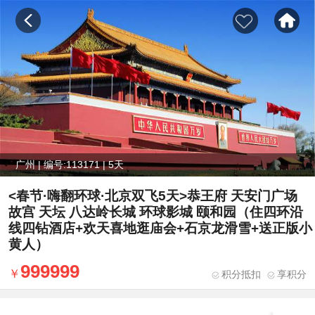
广州 | 编号:113171 | 5天
<春节·嗨翻环球·北京双飞5天>恭王府 天安门广场
故宫 天坛 八达岭长城 环球影城 颐和园（住四环沿
线四钻酒店+欢天喜地逛庙会+石京龙滑雪+送正版小
黄人）
999999
积分抵扣
享积分