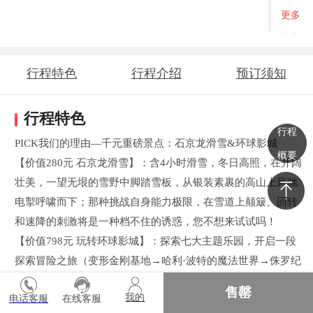
更多
班期
行程特色
行程介绍
预订须知
行程特色
行程
PICK我们的理由—千元重磅景点：石京龙滑雪&环球影城
概要
【价值280元 石京龙滑雪】：含4小时滑雪，冬日高照，在开阔
壮美，一望无垠的雪野中脚踏雪板，从银装素裹的高山上风驰
电掣呼啸而下；那种挑战自身能力极限，在雪道上颠簸、回转
和速降的刺激将是一种档不住的诱惑，您不想来试试吗！
【价值798元 玩转环球影城】：探索七大主题乐园，开启一段
探索冒险之旅（变形金刚基地→哈利·波特的魔法世界→侏罗纪
世界努布拉岛→未来水世界→功夫熊猫盖世之地→小黄人乐园
售罄
我的
电话客服
在线客服
→好莱坞）！