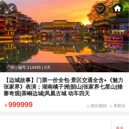
广州 | 编号:114495 | 0天
【边城故事】门票一价全包·景区交通全含+《魅力
张家界》表演；湖南橘子洲|韶山|张家界七星山|矮
寨奇观|茶峒边城|凤凰古城 动车四天
999999
积分抵扣
享积分
更多