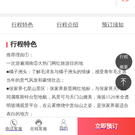
班期
行程特色
行程介绍
预订须知
行程特色
推荐理由①：
行程
一次游遍湖南⑤大热门网红旅游目的地
概要
■橘子洲头：了解毛泽东与橘子洲头的情缘，感受青年毛主席
当年的意气风发和豪情壮志；
■张家界七星山景区：张家界新晋网红地标，与张家界天门山
同属喀斯特台型地貌，风景可与天门山媲美，海拔1520米全透
明玻璃观景平台，在云雾缭绕中赏仙山之姿，是张家界最适合
表白的地方；
■矮寨悬崖玻璃栈道：峡谷奇观，惊险挑战，叹落差480米德夯
立即预订
我的
电话客服
在线客服
大峡谷奇秀风光