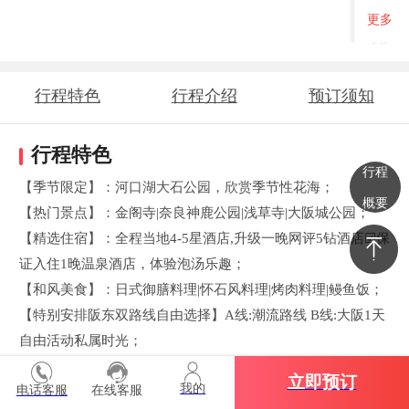
更多
班期
行程特色
行程介绍
预订须知
行程特色
行程
【季节限定】：河口湖大石公园，欣赏季节性花海；
概要
【热门景点】：金阁寺|奈良神鹿公园|浅草寺|大阪城公园；
【精选住宿】：全程当地4-5星酒店,升级一晚网评5钻酒店☑保
证入住1晚温泉酒店，体验泡汤乐趣；
【和风美食】：日式御膳料理|怀石风料理|烤肉料理|鳗鱼饭；
【特别安排阪东双路线自由选择】A线:潮流路线 B线:大阪1天
自由活动私属时光；
【2大国宝级文化体验】：NO1·日式茶道体验.NO2·和服变身体
立即预订
我的
电话客服
在线客服
验；