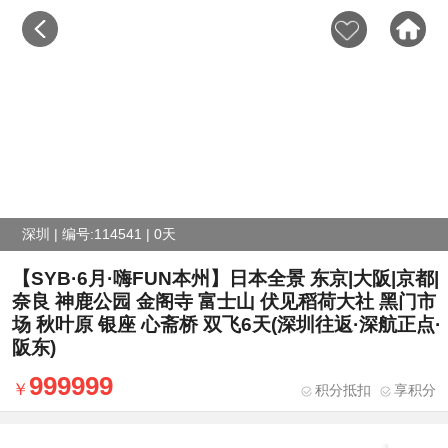
深圳 | 编号:114541 | 0天
【SYB·6月·嗨FUN本州】日本全景 东京|大阪|京都|
奈良 神鹿公园 金阁寺 富士山 伏见稻荷大社 黑门市
场 秋叶原 银座 心斋桥 双飞6天(深圳往返·深航正点·
阪东)
999999
积分抵扣
享积分