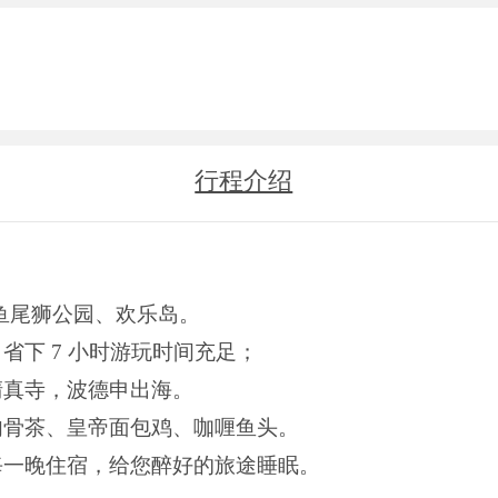
行程介绍
鱼尾狮公园、欢乐岛。
下 7 小时游玩时间充足；
清真寺，波德申出海。
肉骨茶、皇帝面包鸡、咖喱鱼头。
每一晚住宿，给您醉好的旅途睡眠。