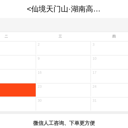
<仙境天门山·湖南高铁4天>长沙 张家界 茶峒边城 凤凰古城 天门山国家森林公园 矮寨大桥 悬崖玻璃栈道 德夯大峡谷风光 QJ
二
三
四
2
3
9
10
16
17
23
24
30
31
微信人工咨询、下单更方便