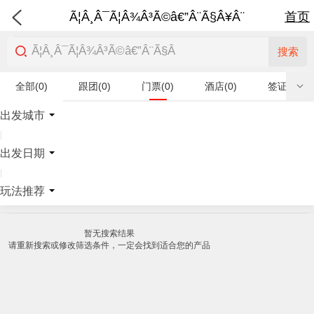
Ã¦Â¸Â¯Ã¦Â¾Â³Ã©â€”Â¨Ã§Â¥Â¨
首页
搜索
全部(0)
跟团(0)
门票(0)
酒店(0)
签证(0)
特产商品(0)
出发城市
|
出发日期
|
玩法推荐
暂无搜索结果
请重新搜索或修改筛选条件，一定会找到适合您的产品