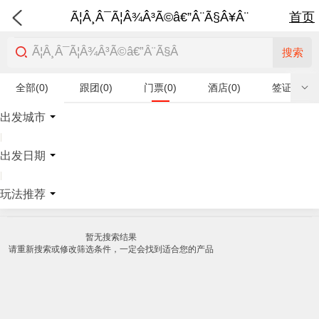
Ã¦Â¸Â¯Ã¦Â¾Â³Ã©â€”Â¨Ã§Â¥Â¨
首页
搜索
全部(0)
跟团(0)
门票(0)
酒店(0)
签证(0)
特产商品(0)
出发城市
|
出发日期
|
玩法推荐
暂无搜索结果
请重新搜索或修改筛选条件，一定会找到适合您的产品