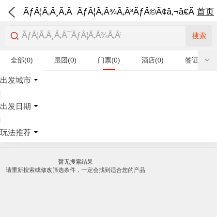
ÃƒÂ¦Ã‚Â¸Ã‚Â¯ÃƒÂ¦Ã‚Â¾Ã‚Â³ÃƒÂ©Ã¢â‚¬â€Ã‚Â¨Ãƒ
首页
搜索
全部(0)
跟团(0)
门票(0)
酒店(0)
签证(0)
特产商品(0)
出发城市
|
出发日期
|
玩法推荐
暂无搜索结果
请重新搜索或修改筛选条件，一定会找到适合您的产品