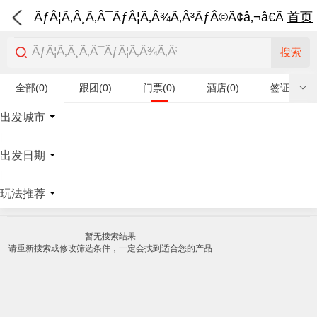
ÃƒÂ¦Ã‚Â¸Ã‚Â¯ÃƒÂ¦Ã‚Â¾Ã‚Â³ÃƒÂ©Ã¢â‚¬â€Ã‚Â¨Ãƒ
首页
搜索
全部(0)
跟团(0)
门票(0)
酒店(0)
签证(0)
特产商品(0)
出发城市
|
出发日期
|
玩法推荐
暂无搜索结果
请重新搜索或修改筛选条件，一定会找到适合您的产品