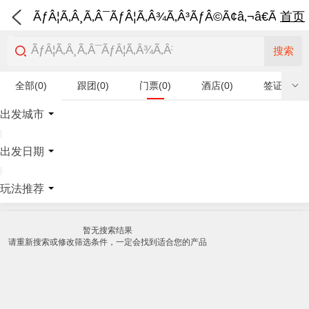
ÃƒÂ¦Ã‚Â¸Ã‚Â¯ÃƒÂ¦Ã‚Â¾Ã‚Â³ÃƒÂ©Ã¢â‚¬â€Ã‚Â¨Ãƒ
首页
搜索
全部(0)
跟团(0)
门票(0)
酒店(0)
签证(0)
特产商品(0)
出发城市
|
出发日期
|
玩法推荐
暂无搜索结果
请重新搜索或修改筛选条件，一定会找到适合您的产品