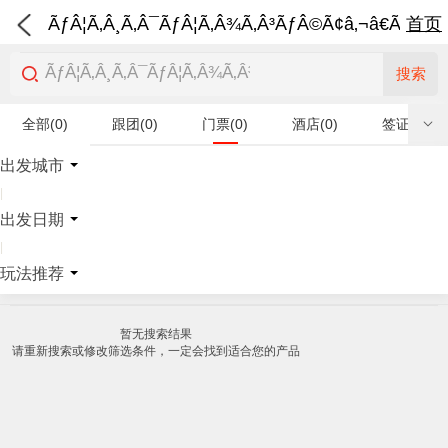
ÃƒÂ¦Ã‚Â¸Ã‚Â¯ÃƒÂ¦Ã‚Â¾Ã‚Â³ÃƒÂ©Ã¢â‚¬â€Ã‚Â¨Ãƒ
首页
搜索
全部(0)
跟团(0)
门票(0)
酒店(0)
签证(0)
特产商品(0)
出发城市
|
出发日期
|
玩法推荐
暂无搜索结果
请重新搜索或修改筛选条件，一定会找到适合您的产品