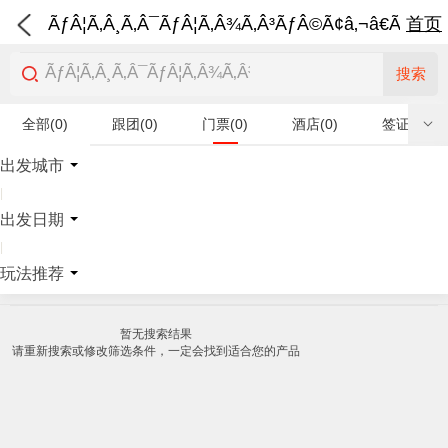
ÃƒÂ¦Ã‚Â¸Ã‚Â¯ÃƒÂ¦Ã‚Â¾Ã‚Â³ÃƒÂ©Ã¢â‚¬â€Ã‚Â¨Ãƒ
首页
搜索
全部(0)
跟团(0)
门票(0)
酒店(0)
签证(0)
特产商品(0)
出发城市
|
出发日期
|
玩法推荐
暂无搜索结果
请重新搜索或修改筛选条件，一定会找到适合您的产品