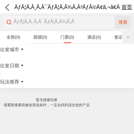
ÃƒÂ¦Ã‚Â¸Ã‚Â¯ÃƒÂ¦Ã‚Â¾Ã‚Â³ÃƒÂ©Ã¢â‚¬â€Ã‚Â¨Ãƒ
首页
搜索
全部(0)
跟团(0)
门票(0)
酒店(0)
签证(0)
特产商品(0)
出发城市
|
出发日期
|
玩法推荐
暂无搜索结果
请重新搜索或修改筛选条件，一定会找到适合您的产品