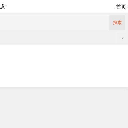
‚Â¨
首页
搜索