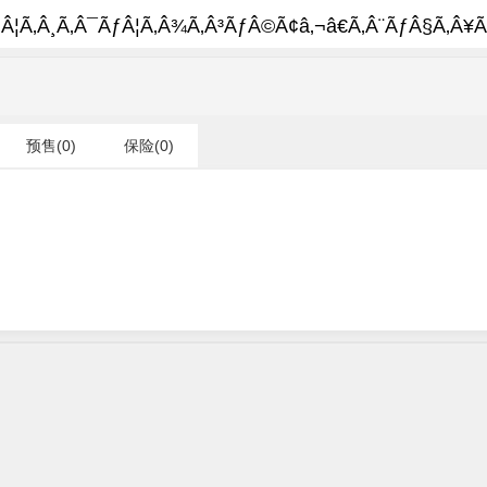
Â¦Ã‚Â¸Ã‚Â¯ÃƒÂ¦Ã‚Â¾Ã‚Â³ÃƒÂ©Ã¢â‚¬â€Ã‚Â¨ÃƒÂ§Ã‚Â¥Ã
预售(0)
保险(0)