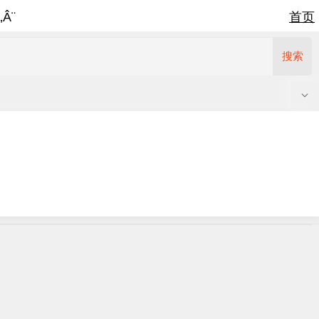
‚Â¨
首页
搜索