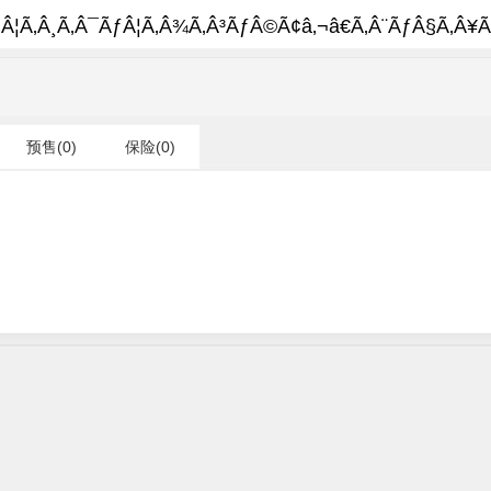
Â¦Ã‚Â¸Ã‚Â¯ÃƒÂ¦Ã‚Â¾Ã‚Â³ÃƒÂ©Ã¢â‚¬â€Ã‚Â¨ÃƒÂ§Ã‚Â¥Ã
预售(0)
保险(0)