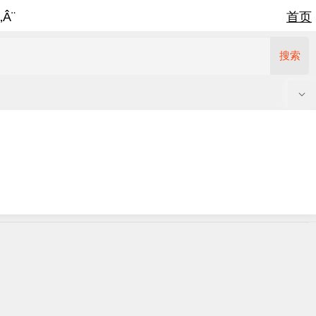
‚Â¨
首页
搜索