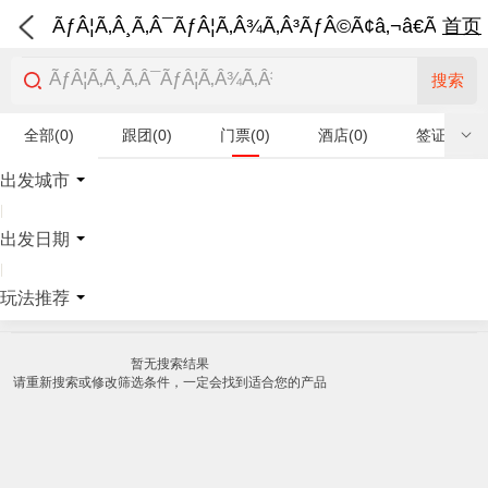
ÃƒÂ¦Ã‚Â¸Ã‚Â¯ÃƒÂ¦Ã‚Â¾Ã‚Â³ÃƒÂ©Ã¢â‚¬â€Ã‚Â¨Ãƒ
首页
搜索
全部(0)
跟团(0)
门票(0)
酒店(0)
签证(0)
特产商品(0)
出发城市
|
出发日期
|
玩法推荐
暂无搜索结果
请重新搜索或修改筛选条件，一定会找到适合您的产品