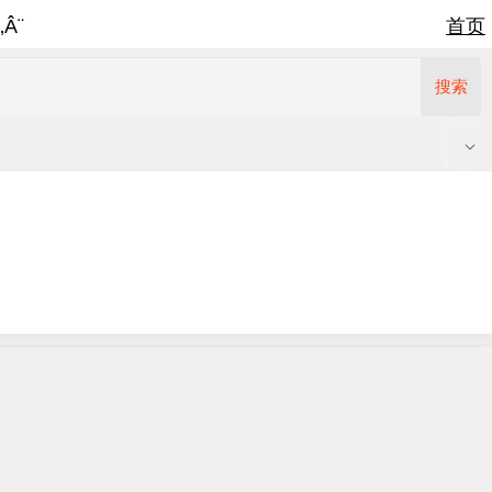
‚Â¨
首页
搜索