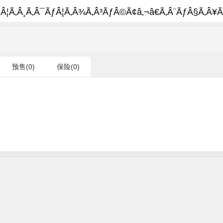
Â¦Ã‚Â¸Ã‚Â¯ÃƒÂ¦Ã‚Â¾Ã‚Â³ÃƒÂ©Ã¢â‚¬â€Ã‚Â¨ÃƒÂ§Ã‚Â¥Ã
预售(0)
保险(0)