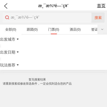
æ¸¯æ¾³é—¨ç¥¨
首页
搜索
全部(0)
跟团(0)
门票(0)
酒店(0)
签证(0)
特产商品(0)
出发城市
|
出发日期
|
玩法推荐
暂无搜索结果
请重新搜索或修改筛选条件，一定会找到适合您的产品