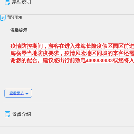
票型说明
预订须知
温馨提示
疫情防控期间，游客在进入
珠海长隆度假区
园区前
海横琴当地防疫要求，疫情风险地区同城的来客还需
谢您的配合。建议您出行前致电4008830083或
【使用日期说明】
查看更多
景点介绍