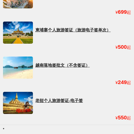
699
¥
起
柬埔寨个人旅游签证（旅游电子签单次）
500
¥
起
越南落地签批文（不含签证）
249
¥
起
老挝个人旅游签证-电子签
550
¥
起