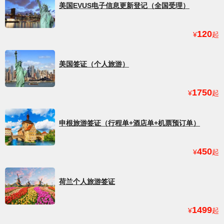
美国EVUS电子信息更新登记（全国受理）
120
¥
起
美国签证（个人旅游）
1750
¥
起
申根旅游签证（行程单+酒店单+机票预订单）
450
¥
起
荷兰个人旅游签证
1499
¥
起