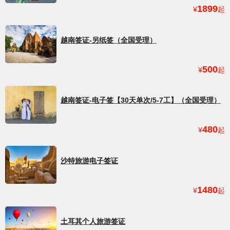
1899
¥
起
越南签证-另纸签（全国受理）
500
¥
起
越南签证-电子签【30天单次/5-7工】（全国受理）
480
¥
起
沙特旅游电子签证
1480
¥
起
土耳其个人旅游签证