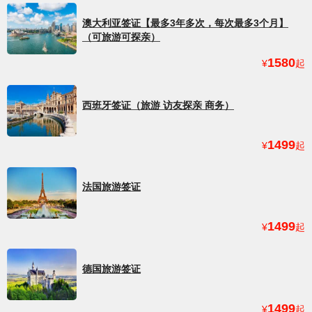
澳大利亚签证【最多3年多次，每次最多3个月】
（可旅游可探亲）
1580
¥
起
西班牙签证（旅游 访友探亲 商务）
1499
¥
起
法国旅游签证
1499
¥
起
德国旅游签证
1499
¥
起