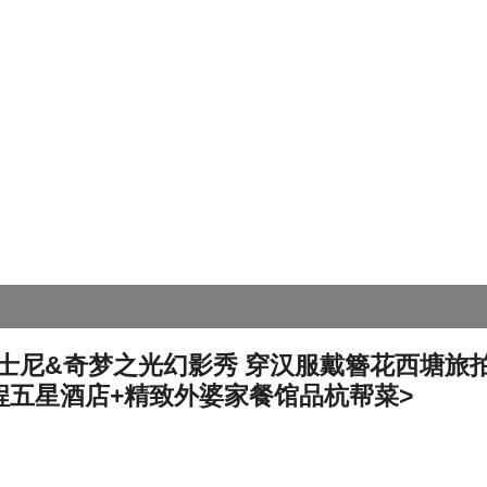
士尼&奇梦之光幻影秀 穿汉服戴簪花西塘旅拍
程五星酒店+精致外婆家餐馆品杭帮菜>