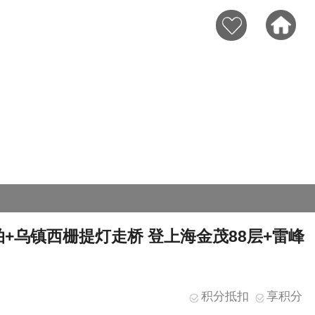
+乌镇西栅提灯走桥 登上海金茂88层+雷峰
积分抵扣
享积分