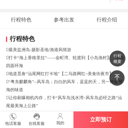
行程特色
参考出发
行程介绍
时间地点
行程特色
最美盐洲岛-摄影圣地/渔港风情游
行程
打卡“海上香格里拉”——金町湾、轮渡到【小岛渔村】，小岛
概要
四面环海
地道觅食“汕尾网红打卡地”【二马路网红~美食街夜市】
“粤东麒麟角”--风车岛；白白的风车，蓝蓝的天，另一种爱琴
海的味道
让你刷爆相机内存，打卡“风车岛浅水湾~风车岛必经之路“汕
尾最美海上公路”
汕尾红海湾，网红碉楼；风光旖旎 碧波万顷 天水一色
立即预订
我的
电话客服
在线客服