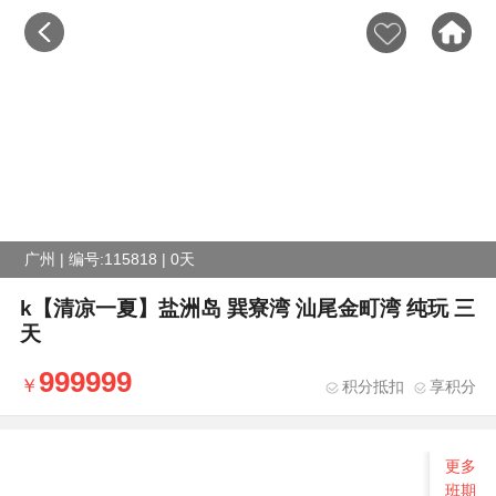
广州 | 编号:115818 | 0天
k【清凉一夏】盐洲岛 巽寮湾 汕尾金町湾 纯玩 三
天
999999
积分抵扣
享积分
更多
班期