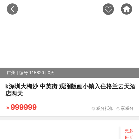
广州 | 编号:115820 | 0天
k深圳大梅沙 中英街 观澜版画小镇入住格兰云天酒
店两天
999999
积分抵扣
享积分
更多
班期