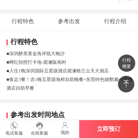
行程特色
参考出发
行程介绍
时间地点
行程特色
■深圳醉美黄金海岸线大梅沙
行程
■网红拍照打卡地-观澜版画村
概要
■入住1晚深圳国际五星级酒店观澜格兰云天大酒店
■食足3餐！含1晚五星级海鲜自助晚餐+东莞特色烧鹅濑+1星级
酒店自助早餐
参考出发时间地点
08:00 越秀公园C出口（如路段交通管辖，导游通知为准）
立即预订
我的
电话客服
在线客服