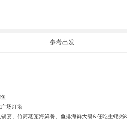
参考出发
时间地点
捕鱼
航广场灯塔
火锅宴、竹筒蒸笼海鲜餐、鱼排海鲜大餐&任吃生蚝粥