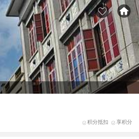
积分抵扣
享积分