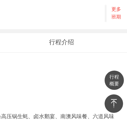
更多
班期
行程介绍
行程
概要
&高压锅生蚝、卤水鹅宴、南澳风味餐、六道风味