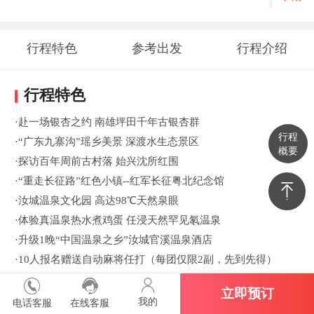
行程特色
参考出发
行程介绍
时间地点
行程特色
·赴一场银杏之约 南雄坪田千年古银杏群
行程
·“广东九寨沟”瑶乡美景 深渡水生态景区
概要
·探访百年周前古村落 始兴沈所红围
·“重走长征路”红色小镇--红军长征粤北纪念馆
·汝城温泉文化园 高达98℃天然泉眼
·体验真温泉热水煮鸡蛋 任浸天然罕见氡温泉
·升级1晚“中国温泉之乡”汝城官溪温泉酒店
·10人报名赠送自动麻将任打（每团仅限2副，先到先得）
立即预订
我的
电话客服
在线客服