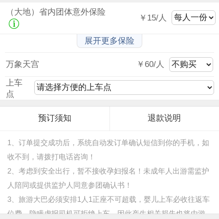
（大地）省内团体意外保险
￥15/人
展开更多保险
万象天宫
￥60/人
上车
点
预订须知
退款说明
1、订单提交成功后，系统自动发订单确认短信到你的手机，如
收不到，请拨打电话咨询！
2、考虑到安全出行，暂不接收孕妇报名！未成年人出游需监护
人陪同或提供监护人同意参团确认书！
3、旅游大巴必须安排1人1正座不可超载，婴儿上车必收往返车
位费，隐瞒虚报司机可拒绝上车，因此产生相关损失也将由游