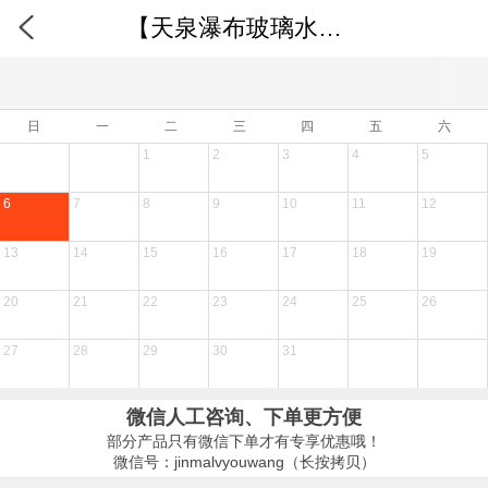
【天泉瀑布玻璃水冰爽节】广东第一峰温泉度假村 浸泡绿色负离子环绕南药养生真温泉、畅游空中无边际温泉池 享小宝西瓜任吃 山谷音乐派对纯玩3天
日
一
二
三
四
五
六
1
2
3
4
5
6
7
8
9
10
11
12
13
14
15
16
17
18
19
20
21
22
23
24
25
26
27
28
29
30
31
微信人工咨询、下单更方便
部分产品只有微信下单才有专享优惠哦！
微信号：jinmalvyouwang（长按拷贝）