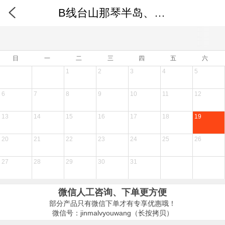
B线台山那琴半岛、浪琴湾纯玩三天
日
一
二
三
四
五
六
1
2
3
4
5
6
7
8
9
10
11
12
13
14
15
16
17
18
19
20
21
22
23
24
25
26
27
28
29
30
31
微信人工咨询、下单更方便
部分产品只有微信下单才有专享优惠哦！
微信号：jinmalvyouwang（长按拷贝）