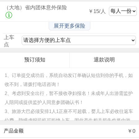
（大地）省内团体意外保险
￥15/人
展开更多保险
上车
点
预订须知
退款说明
1、订单提交成功后，系统自动发订单确认短信到你的手机，如
收不到，请拨打电话咨询！
2、考虑到安全出行，暂不接收孕妇报名！未成年人出游需监护
人陪同或提供监护人同意参团确认书！
3、旅游大巴必须安排1人1正座不可超载，婴儿上车必收往返车
位费，隐瞒虚报司机可拒绝上车，因此产生相关损失也将由游
客承担！
￥0
产品金额
4、产品内容随淡旺季变化调整较频繁，官网中的介绍、行程安