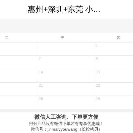
惠州+深圳+东莞 小径湾 中英街 南社明清古村落 住欧汇+丰泰酒店 吃足4餐 纯玩3天 k
二
三
四
1
7
8
14
15
21
22
28
29
微信人工咨询、下单更方便
部分产品只有微信下单才有专享优惠哦！
微信号：jinmalvyouwang（长按拷贝）