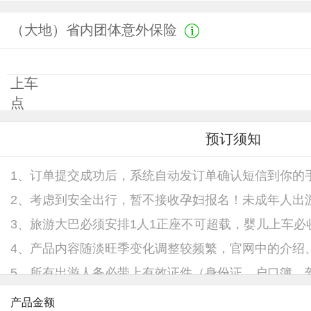
（大地）省内团体意外保险
上车
点
预订须知
1、订单提交成功后，系统自动发订单确认短信到你的
2、考虑到安全出行，暂不接收孕妇报名！未成年人出
3、旅游大巴必须安排1人1正座不可超载，婴儿上车
4、产品内容随淡旺季变化调整较频繁，官网中的介绍
5、所有出游人务必带上有效证件（身份证、户口簿、
6、对于出境跟团游产品，如自备签证或持外国护照免
产品金额