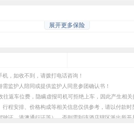
展开更多保险
手机，如收不到，请拨打电话咨询！
游需监护人陪同或提供监护人同意参团确认书！
必收往返车位费，隐瞒虚报司机可拒绝上车，因此产生相关
、行程安排、价格构成等相关信息仅供参考，请以付款时
驾驶证、港澳通行证等），否则需到该酒店辖区派出所开
签可下单后，联系客服修改费用。