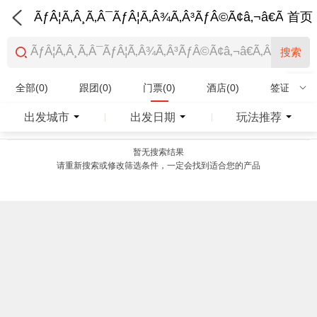
ÃƒÂ¦Ã‚Â¸Ã‚Â¯ÃƒÂ¦Ã‚Â¾Ã‚Â³ÃƒÂ©Ã¢â‚¬â€Ã‚Â¨Ãƒ
首页
搜索
全部(0)
跟团(0)
门票(0)
酒店(0)
签证(0)
特产商品(0)
出发城市
出发日期
玩法推荐
|
|
暂无搜索结果
请重新搜索或修改筛选条件，一定会找到适合您的产品