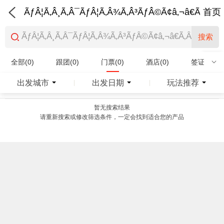
ÃƒÂ¦Ã‚Â¸Ã‚Â¯ÃƒÂ¦Ã‚Â¾Ã‚Â³ÃƒÂ©Ã¢â‚¬â€Ã‚Â¨Ãƒ
首页
搜索
全部(0)
跟团(0)
门票(0)
酒店(0)
签证(0)
特产商品(0)
出发城市
出发日期
玩法推荐
|
|
暂无搜索结果
请重新搜索或修改筛选条件，一定会找到适合您的产品