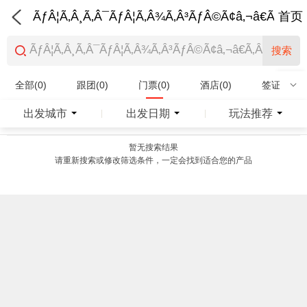
ÃƒÂ¦Ã‚Â¸Ã‚Â¯ÃƒÂ¦Ã‚Â¾Ã‚Â³ÃƒÂ©Ã¢â‚¬â€Ã‚Â¨Ãƒ
首页
搜索
全部(0)
跟团(0)
门票(0)
酒店(0)
签证(0)
特产商品(0)
出发城市
出发日期
玩法推荐
|
|
暂无搜索结果
请重新搜索或修改筛选条件，一定会找到适合您的产品