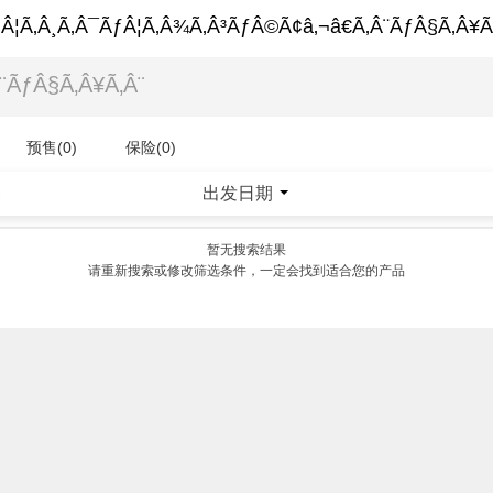
Â¦Ã‚Â¸Ã‚Â¯ÃƒÂ¦Ã‚Â¾Ã‚Â³ÃƒÂ©Ã¢â‚¬â€Ã‚Â¨ÃƒÂ§Ã‚Â¥Ã
预售(0)
保险(0)
出发日期
|
暂无搜索结果
请重新搜索或修改筛选条件，一定会找到适合您的产品