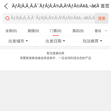
ÃƒÂ¦Ã‚Â¸Ã‚Â¯ÃƒÂ¦Ã‚Â¾Ã‚Â³ÃƒÂ©Ã¢â‚¬â€Ã‚Â¨Ãƒ
首页
搜索
全部(0)
跟团(0)
门票(0)
酒店(0)
签证(0)
特产商品(0)
出发城市
出发日期
玩法推荐
|
|
暂无搜索结果
请重新搜索或修改筛选条件，一定会找到适合您的产品