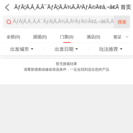
ÃƒÂ¦Ã‚Â¸Ã‚Â¯ÃƒÂ¦Ã‚Â¾Ã‚Â³ÃƒÂ©Ã¢â‚¬â€Ã‚Â¨Ãƒ
首页
搜索
全部(0)
跟团(0)
门票(0)
酒店(0)
签证(0)
特产商品(0)
出发城市
出发日期
玩法推荐
|
|
暂无搜索结果
请重新搜索或修改筛选条件，一定会找到适合您的产品