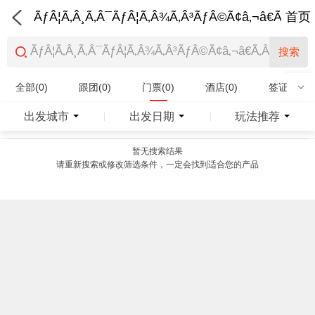
ÃƒÂ¦Ã‚Â¸Ã‚Â¯ÃƒÂ¦Ã‚Â¾Ã‚Â³ÃƒÂ©Ã¢â‚¬â€Ã‚Â¨Ãƒ
首页
搜索
全部(0)
跟团(0)
门票(0)
酒店(0)
签证(0)
特产商品(0)
出发城市
出发日期
玩法推荐
|
|
暂无搜索结果
请重新搜索或修改筛选条件，一定会找到适合您的产品