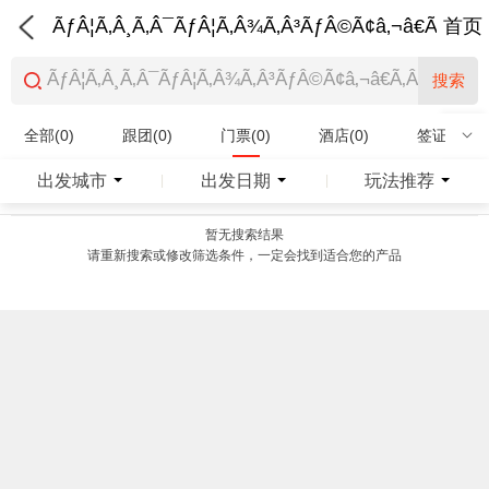
ÃƒÂ¦Ã‚Â¸Ã‚Â¯ÃƒÂ¦Ã‚Â¾Ã‚Â³ÃƒÂ©Ã¢â‚¬â€Ã‚Â¨Ãƒ
首页
搜索
全部(0)
跟团(0)
门票(0)
酒店(0)
签证(0)
特产商品(0)
出发城市
出发日期
玩法推荐
|
|
暂无搜索结果
请重新搜索或修改筛选条件，一定会找到适合您的产品