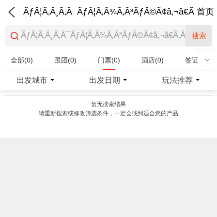
ÃƒÂ¦Ã‚Â¸Ã‚Â¯ÃƒÂ¦Ã‚Â¾Ã‚Â³ÃƒÂ©Ã¢â‚¬â€Ã‚Â¨Ãƒ
首页
搜索
全部(0)
跟团(0)
门票(0)
酒店(0)
签证(0)
特产商品(0)
出发城市
出发日期
玩法推荐
|
|
暂无搜索结果
请重新搜索或修改筛选条件，一定会找到适合您的产品