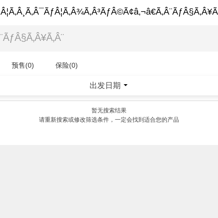
Â¦Ã‚Â¸Ã‚Â¯ÃƒÂ¦Ã‚Â¾Ã‚Â³ÃƒÂ©Ã¢â‚¬â€Ã‚Â¨ÃƒÂ§Ã‚Â¥Ã
预售(0)
保险(0)
出发日期
|
暂无搜索结果
请重新搜索或修改筛选条件，一定会找到适合您的产品