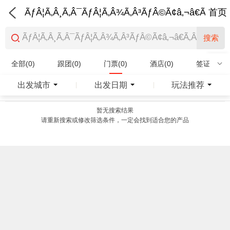
ÃƒÂ¦Ã‚Â¸Ã‚Â¯ÃƒÂ¦Ã‚Â¾Ã‚Â³ÃƒÂ©Ã¢â‚¬â€Ã‚Â¨Ãƒ
首页
搜索
全部(0)
跟团(0)
门票(0)
酒店(0)
签证(0)
特产商品(0)
出发城市
出发日期
玩法推荐
|
|
暂无搜索结果
请重新搜索或修改筛选条件，一定会找到适合您的产品