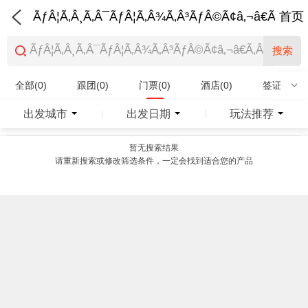
ÃƒÂ¦Ã‚Â¸Ã‚Â¯ÃƒÂ¦Ã‚Â¾Ã‚Â³ÃƒÂ©Ã¢â‚¬â€Ã‚Â¨Ãƒ
首页
搜索
全部(0)
跟团(0)
门票(0)
酒店(0)
签证(0)
特产商品(0)
出发城市
出发日期
玩法推荐
|
|
暂无搜索结果
请重新搜索或修改筛选条件，一定会找到适合您的产品