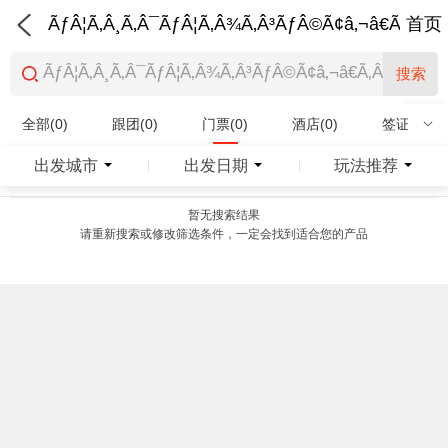
ÃƒÂ¦Ã‚Â¸Ã‚Â¯ÃƒÂ¦Ã‚Â¾Ã‚Â³ÃƒÂ©Ã¢â‚¬â€Ã‚Â¨Ãƒ
首页
搜索
全部(0)
跟团(0)
门票(0)
酒店(0)
签证(0)
特产商品(0)
出发城市
出发日期
玩法推荐
|
|
暂无搜索结果
请重新搜索或修改筛选条件，一定会找到适合您的产品