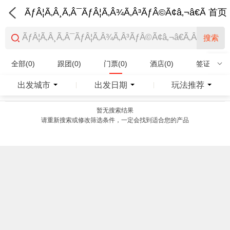
ÃƒÂ¦Ã‚Â¸Ã‚Â¯ÃƒÂ¦Ã‚Â¾Ã‚Â³ÃƒÂ©Ã¢â‚¬â€Ã‚Â¨Ãƒ
首页
搜索
全部(0)
跟团(0)
门票(0)
酒店(0)
签证(0)
特产商品(0)
出发城市
出发日期
玩法推荐
|
|
暂无搜索结果
请重新搜索或修改筛选条件，一定会找到适合您的产品