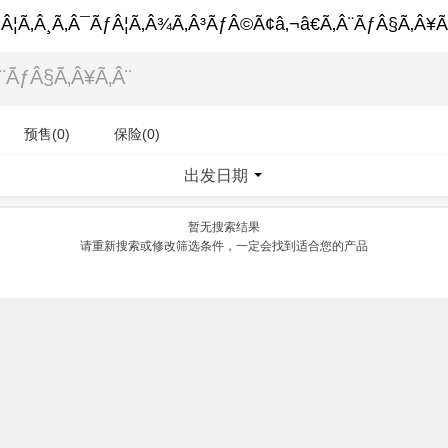
Â¦Ã‚Â¸Ã‚Â¯ÃƒÂ¦Ã‚Â¾Ã‚Â³ÃƒÂ©Ã¢â‚¬â€Ã‚Â¨ÃƒÂ§Ã‚Â¥Ã
预售(0)
保险(0)
出发日期
|
暂无搜索结果
请重新搜索或修改筛选条件，一定会找到适合您的产品