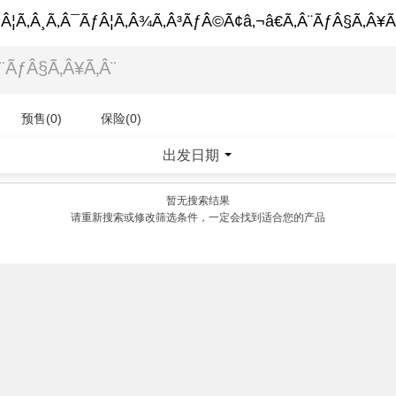
Â¦Ã‚Â¸Ã‚Â¯ÃƒÂ¦Ã‚Â¾Ã‚Â³ÃƒÂ©Ã¢â‚¬â€Ã‚Â¨ÃƒÂ§Ã‚Â¥Ã
预售(0)
保险(0)
出发日期
|
暂无搜索结果
请重新搜索或修改筛选条件，一定会找到适合您的产品