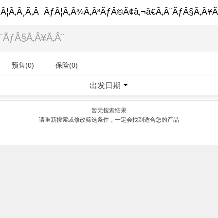
Â¦Ã‚Â¸Ã‚Â¯ÃƒÂ¦Ã‚Â¾Ã‚Â³ÃƒÂ©Ã¢â‚¬â€Ã‚Â¨ÃƒÂ§Ã‚Â¥Ã
预售(0)
保险(0)
出发日期
|
暂无搜索结果
请重新搜索或修改筛选条件，一定会找到适合您的产品