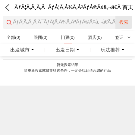
ÃƒÂ¦Ã‚Â¸Ã‚Â¯ÃƒÂ¦Ã‚Â¾Ã‚Â³ÃƒÂ©Ã¢â‚¬â€Ã‚Â¨Ãƒ
首页
搜索
全部(0)
跟团(0)
门票(0)
酒店(0)
签证(0)
特产商品(0)
出发城市
出发日期
玩法推荐
|
|
暂无搜索结果
请重新搜索或修改筛选条件，一定会找到适合您的产品