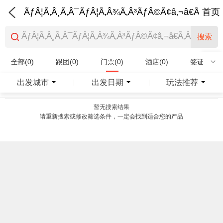
ÃƒÂ¦Ã‚Â¸Ã‚Â¯ÃƒÂ¦Ã‚Â¾Ã‚Â³ÃƒÂ©Ã¢â‚¬â€Ã‚Â¨Ãƒ
首页
搜索
全部(0)
跟团(0)
门票(0)
酒店(0)
签证(0)
特产商品(0)
出发城市
出发日期
玩法推荐
|
|
暂无搜索结果
请重新搜索或修改筛选条件，一定会找到适合您的产品