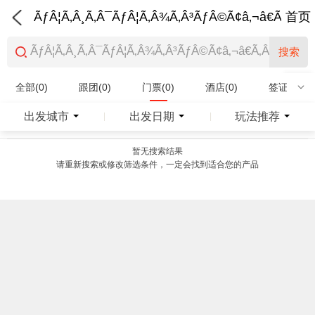
ÃƒÂ¦Ã‚Â¸Ã‚Â¯ÃƒÂ¦Ã‚Â¾Ã‚Â³ÃƒÂ©Ã¢â‚¬â€Ã‚Â¨Ãƒ
首页
搜索
全部(0)
跟团(0)
门票(0)
酒店(0)
签证(0)
特产商品(0)
出发城市
出发日期
玩法推荐
|
|
暂无搜索结果
请重新搜索或修改筛选条件，一定会找到适合您的产品